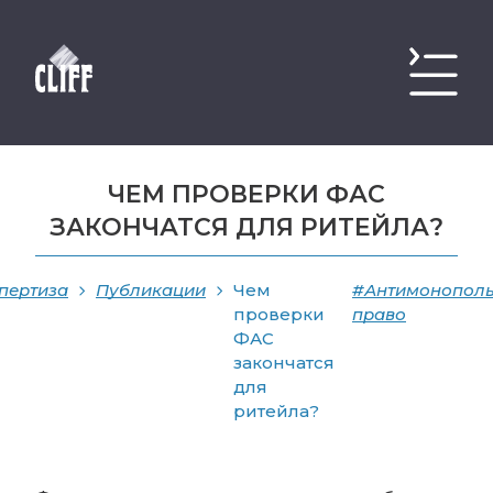
ЧЕМ ПРОВЕРКИ ФАС
ЗАКОНЧАТСЯ ДЛЯ РИТЕЙЛА?
пертиза
Публикации
Чем
#Антимонопол
проверки
право
ФАС
закончатся
для
ритейла?