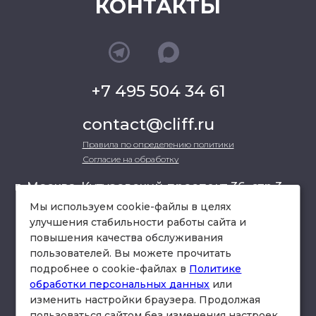
КОНТАКТЫ
+7 495 504 34 61
contact@cliff.ru
Правила по определению политики
Согласие на обработку
г. Москва, Кутузовский проспект 36, стр.3 ,
офис 301
Мы используем cookie-файлы в целях
улучшения стабильности работы сайта и
повышения качества обслуживания
схема проезда
пользователей. Вы можете прочитать
подробнее о cookie-файлах в
Политике
обработки персональных данных
или
изменить настройки браузера. Продолжая
пользоваться сайтом без изменения настроек,