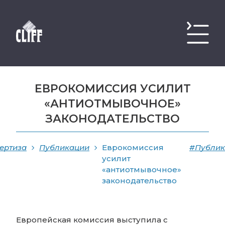
ЕВРОКОМИССИЯ УСИЛИТ
«АНТИОТМЫВОЧНОЕ»
ЗАКОНОДАТЕЛЬСТВО
ертиза
Публикации
Еврокомиссия
#Публик
усилит
«антиотмывочное»
законодательство
Европейская комиссия выступила с