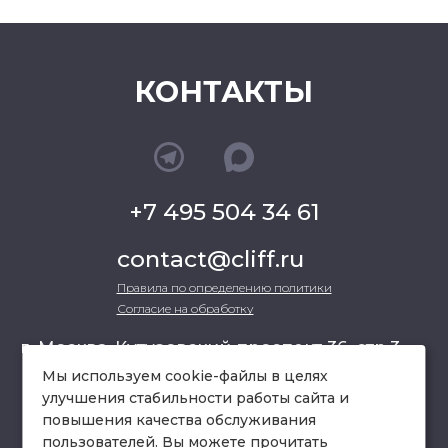
КОНТАКТЫ
+7 495 504 34 61
contact@cliff.ru
Правила по определению политики
Согласие на обработку
г. Москва, Кутузовский проспект 36, стр.3 ,
офис 301
Мы используем cookie-файлы в целях
улучшения стабильности работы сайта и
повышения качества обслуживания
схема проезда
пользователей. Вы можете прочитать