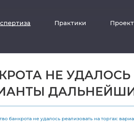
кспертиза
Практики
Проек
РОТА НЕ УДАЛОСЬ
РИАНТЫ ДАЛЬНЕЙШ
во банкрота не удалось реализовать на торгах: вар