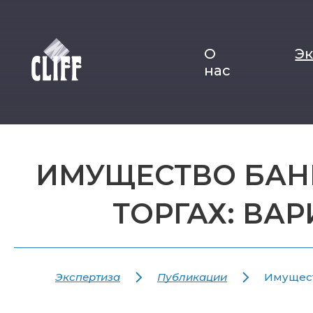
О
Э
нас
ИМУЩЕСТВО БАНК
ТОРГАХ: ВА
Экспертиза
Публикации
Имущест