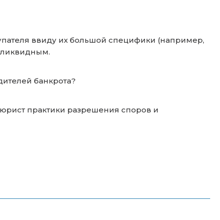
купателя ввиду их большой специфики (например,
еликвидным.
едителей банкрота?
юрист практики разрешения споров и