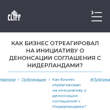
КАК БИЗНЕС ОТРЕАГИРОВАЛ
НА ИНИЦИАТИВУ О
ДЕНОНСАЦИИ СОГЛАШЕНИЯ С
НИДЕРЛАНДАМИ?
пертиза
Публикации
Как бизнес
#Публик
отреагировал
на инициативу о
денонсации
соглашения с
Нидерландами?