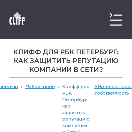
КЛИФФ ДЛЯ РБК ПЕТЕРБУРГ:
КАК ЗАЩИТИТЬ РЕПУТАЦИЮ
КОМПАНИИ В СЕТИ?
пертиза
Публикации
Клифф для
#Интеллектуал
РБК
собственность
Петербург:
как
защитить
репутацию
компании
в Сети?