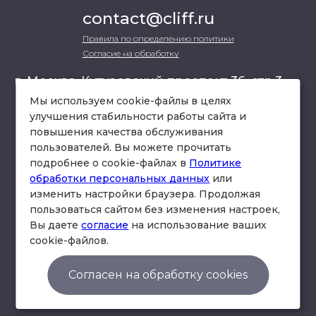
contact@cliff.ru
Правила по определению политики
Согласие на обработку
г. Москва, Кутузовский проспект 36, стр.3 ,
офис 301
Мы используем cookie-файлы в целях
улучшения стабильности работы сайта и
повышения качества обслуживания
схема проезда
пользователей. Вы можете прочитать
подробнее о cookie-файлах в
Политике
обработки персональных данных
или
изменить настройки браузера. Продолжая
пользоваться сайтом без изменения настроек,
Вы даете
согласие
на использование ваших
cookie-файлов.
© Юридическая фирма «Клифф».
Правила по определению политики
Согласен на обработку cookies
Согласие на обработку