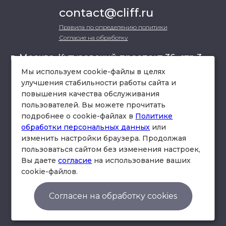
contact@cliff.ru
Правила по определению политики
Согласие на обработку
г. Москва, Кутузовский проспект 36, стр.3 ,
офис 301
Мы используем cookie-файлы в целях
улучшения стабильности работы сайта и
повышения качества обслуживания
схема проезда
пользователей. Вы можете прочитать
подробнее о cookie-файлах в
Политике
обработки персональных данных
или
изменить настройки браузера. Продолжая
пользоваться сайтом без изменения настроек,
Вы даете
согласие
на использование ваших
cookie-файлов.
© Юридическая фирма «Клифф».
Правила по определению политики
Согласен на обработку cookies
Согласие на обработку