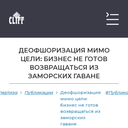
ДЕОФШОРИЗАЦИЯ МИМО
ЦЕЛИ: БИЗНЕС НЕ ГОТОВ
ВОЗВРАЩАТЬСЯ ИЗ
ЗАМОРСКИХ ГАВАНЕ
пертиза
Публикации
Деофшоризация
#Публик
мимо цели:
бизнес не готов
возвращаться из
заморских
гаване