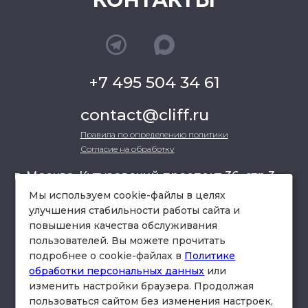
+7 495 504 34 61
contact@cliff.ru
Правила по определению политики
Согласие на обработку
г. Москва, Кутузовский проспект 36, стр.3 ,
офис 301
Мы используем cookie-файлы в целях
улучшения стабильности работы сайта и
повышения качества обслуживания
схема проезда
пользователей. Вы можете прочитать
подробнее о cookie-файлах в
Политике
обработки персональных данных
или
изменить настройки браузера. Продолжая
пользоваться сайтом без изменения настроек,