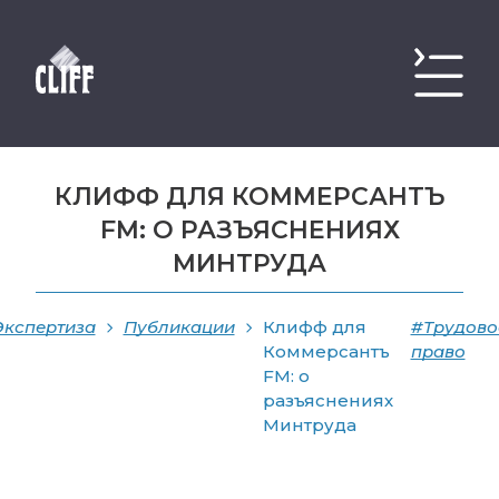
КЛИФФ ДЛЯ КОММЕРСАНТЪ
FM: О РАЗЪЯСНЕНИЯХ
МИНТРУДА
Экспертиза
Публикации
Клифф для
#Трудово
Коммерсантъ
право
FM: о
разъяснениях
Минтруда