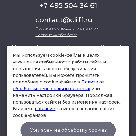
+7 495 504 34 61
contact@cliff.ru
Правила по определению политики
Согласие на обработку
г. Москва, Кутузовский проспект 36, стр.3 ,
офис 301
Мы используем cookie-файлы в целях
улучшения стабильности работы сайта и
повышения качества обслуживания
схема проезда
пользователей. Вы можете прочитать
подробнее о cookie-файлах в
Политике
обработки персональных данных
или
изменить настройки браузера. Продолжая
пользоваться сайтом без изменения настроек,
Вы даете
согласие
на использование ваших
cookie-файлов.
© Юридическая фирма «Клифф».
Правила по определению политики
Согласен на обработку cookies
Согласие на обработку