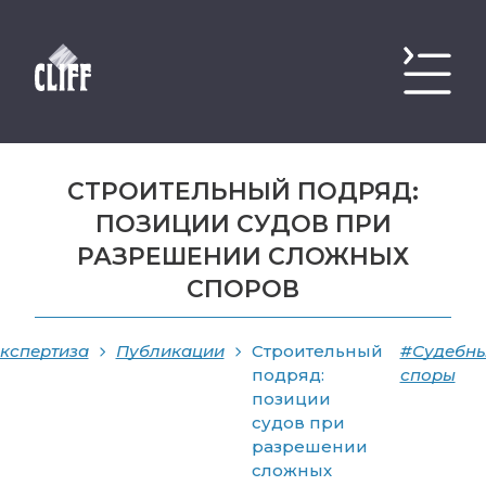
СТРОИТЕЛЬНЫЙ ПОДРЯД:
ПОЗИЦИИ СУДОВ ПРИ
РАЗРЕШЕНИИ СЛОЖНЫХ
СПОРОВ
кспертиза
Публикации
Строительный
#Судебн
подряд:
споры
позиции
судов при
разрешении
сложных