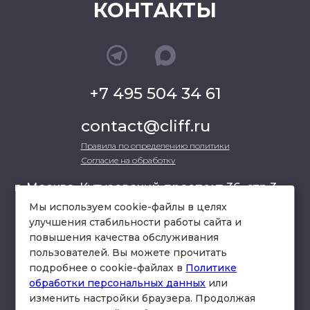
КОНТАКТЫ
+7 495 504 34 61
contact@cliff.ru
Правила по определению политики
Согласие на обработку
г. Москва, Кутузовский проспект 36, стр.3 ,
офис 301
Мы используем cookie-файлы в целях
улучшения стабильности работы сайта и
повышения качества обслуживания
схема проезда
пользователей. Вы можете прочитать
подробнее о cookie-файлах в
Политике
обработки персональных данных
или
изменить настройки браузера. Продолжая