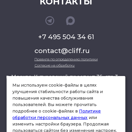
КОНТАКТЫ
+7 495 504 34 61
contact@cliff.ru
Правила по определению политики
Согласие на обработку
г. Москва, Кутузовский проспект 36, стр.3 ,
офис 301
Мы используем cookie-файлы в целях
улучшения стабильности работы сайта и
повышения качества обслуживания
схема проезда
пользователей. Вы можете прочитать
подробнее о cookie-файлах в
Политике
обработки персональных данных
или
изменить настройки браузера. Продолжая
пользоваться сайтом без изменения настроек,