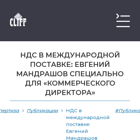
НДС В МЕЖДУНАРОДНОЙ
ПОСТАВКЕ: ЕВГЕНИЙ
МАНДРАШОВ СПЕЦИАЛЬНО
ДЛЯ «КОММЕРЧЕСКОГО
ДИРЕКТОРА»
пертиза
Публикации
НДС в
#Публик
международной
поставке:
Евгений
Мандрашов