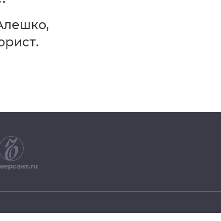
Алешко,
юрист.