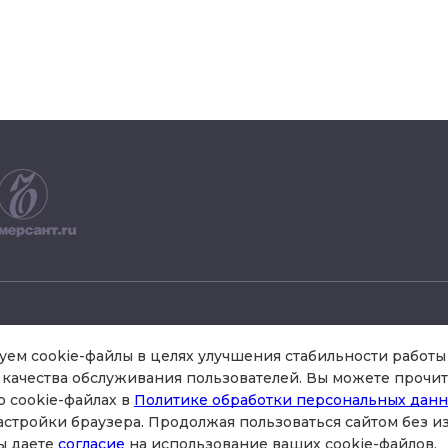
+7 495 504 34 61
ем cookie-файлы в целях улучшения стабильности работы 
качества обслуживания пользователей. Вы можете прочит
о cookie-файлах в
Политике обработки персональных дан
схема проезда
астройки браузера. Продолжая пользоваться сайтом без 
стр.3 , офис 301
ы даете
согласие
на использование ваших cookie-файлов.