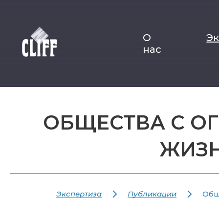
О
Э
нас
ОБЩЕСТВА С О
ЖИЗН
Экспертиза
Публикации
Общ