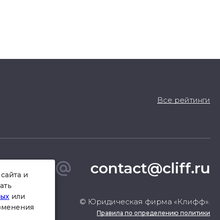
Все рейтинги
contact@cliff.ru
сайта и
ать
ных
или
© Юридическая фирма «Клифф».
изменения
Правила по определению политики