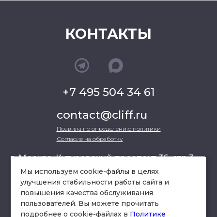
КОНТАКТЫ
+7 495 504 34 61
contact@cliff.ru
Правила по определению политики
Согласие на обработку
г. Москва, Кутузовский проспект 36, стр.3 ,
офис 301
Мы используем cookie-файлы в целях
улучшения стабильности работы сайта и
повышения качества обслуживания
схема проезда
пользователей. Вы можете прочитать
подробнее о cookie-файлах в
Политике