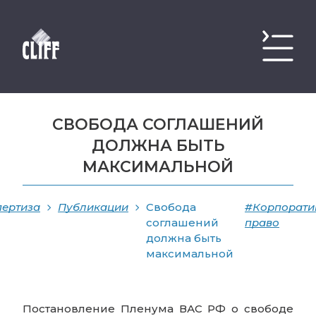
СВОБОДА СОГЛАШЕНИЙ
ДОЛЖНА БЫТЬ
МАКСИМАЛЬНОЙ
пертиза
Публикации
Свобода
#Корпорати
соглашений
право
должна быть
максимальной
Постановление Пленума ВАС РФ о свободе