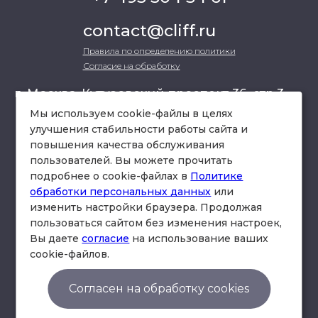
contact@cliff.ru
Правила по определению политики
Согласие на обработку
г. Москва, Кутузовский проспект 36, стр.3 ,
офис 301
Мы используем cookie-файлы в целях
улучшения стабильности работы сайта и
повышения качества обслуживания
схема проезда
пользователей. Вы можете прочитать
подробнее о cookie-файлах в
Политике
обработки персональных данных
или
изменить настройки браузера. Продолжая
пользоваться сайтом без изменения настроек,
Вы даете
согласие
на использование ваших
cookie-файлов.
© Юридическая фирма «Клифф».
Правила по определению политики
Согласен на обработку cookies
Согласие на обработку