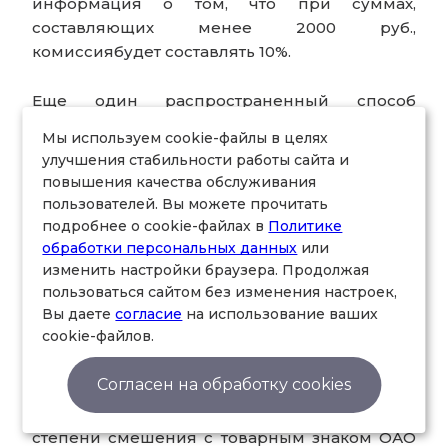
информация о том, что при суммах,
составляющих менее 2000 руб.,
комиссиябудет составлять 10%.
Еще один распространенный способ
недобросовестной конкуренции
Мы используем cookie-файлы в целях
заключается в использовании чужих
улучшения стабильности работы сайта и
объектов интеллектуальной собственности, в
повышения качества обслуживания
том числе товарных знаков, сходных до
пользователей. Вы можете прочитать
степени смешения с товарным знаком,
подробнее о cookie-файлах в
Политике
принадлежащим другому лицу, что вводит в
обработки персональных данных
или
заблуждение потребителей.
изменить настройки браузера. Продолжая
пользоваться сайтом без изменения настроек,
Вы даете
согласие
на использование ваших
В 2010 г. одна сеть размещала на своих
cookie-файлов.
терминалах коммерческое обозначение
«СИБ-ТЕЛЕКОМ». В ходе рассмотрения дела
Согласен на обработку cookies
УФАС по Красноярскому краю это
обозначение было признано сходным до
степени смешения с товарным знаком ОАО