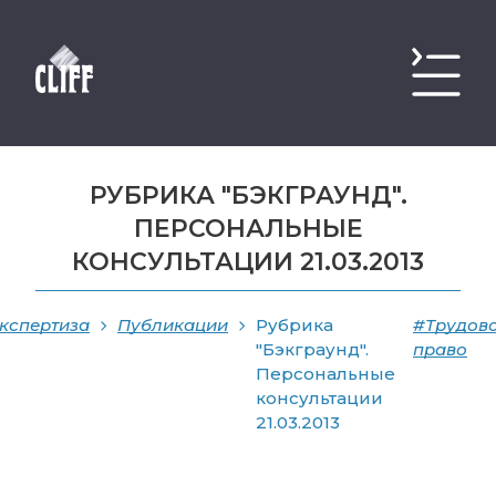
РУБРИКА "БЭКГРАУНД".
ПЕРСОНАЛЬНЫЕ
КОНСУЛЬТАЦИИ 21.03.2013
кспертиза
Публикации
Рубрика
#Трудов
"Бэкграунд".
право
Персональные
консультации
21.03.2013