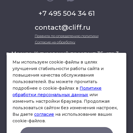
+7 495 504 34 61
contact@cliff.ru
Правила по определению политики
Согласие на обработку
г. Москва, Кутузовский проспект 36, стр.3 ,
офис 301
Мы используем cookie-файлы в целях
улучшения стабильности работы сайта и
повышения качества обслуживания
схема проезда
пользователей. Вы можете прочитать
подробнее о cookie-файлах в
Политике
обработки персональных данных
или
изменить настройки браузера. Продолжая
пользоваться сайтом без изменения настроек,
Вы даете
согласие
на использование ваших
cookie-файлов.
© Юридическая фирма «Клифф».
Правила по определению политики