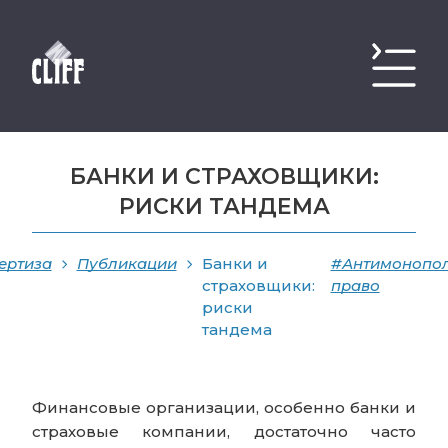
БАНКИ И СТРАХОВЩИКИ:
РИСКИ ТАНДЕМА
ертиза
Публикации
Банки и
#Антимонопо
страховщики:
право
риски
тандема
Финансовые организации, особенно банки и
страховые компании, достаточно часто