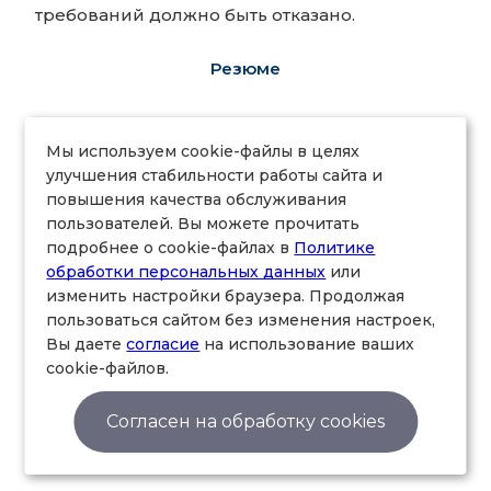
требований должно быть отказано.
Резюме
Выступая на стороне ответчика или третьего
лица со стороны ответчика по иску о
Мы используем cookie-файлы в целях
признании сделки, в отношении которой
улучшения стабильности работы сайта и
повышения качества обслуживания
имеется заинтересованность,
пользователей. Вы можете прочитать
недействительной, необходимо обратить
подробнее о cookie-файлах в
Политике
внимание на следующие обстоятельства
обработки персональных данных
или
дела.
изменить настройки браузера. Продолжая
пользоваться сайтом без изменения настроек,
1. Надлежащее ли лицо выступило с иском.
Вы даете
согласие
на использование ваших
Истцом может быть только общество или его
cookie-файлов.
акционер. При этом акционер должен
обладать статусом акционера как на момент
Согласен на обработку cookies
совершения сделки, так и на момент ее
обжалования.