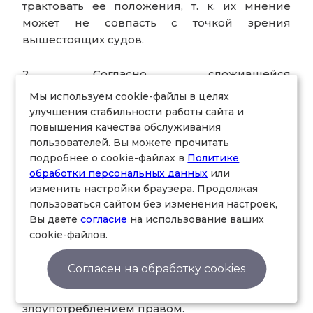
трактовать ее положения, т. к. их мнение
может не совпасть с точкой зрения
вышестоящих судов.
2. Согласно сложившейся
правоприменительной практике для
Мы используем cookie-файлы в целях
признания действия злоупотреблением
улучшения стабильности работы сайта и
правом необходимо доказать, что данное
повышения качества обслуживания
действие направлено исключительно на
пользователей. Вы можете прочитать
причинение вреда другому лицу. С учетом
подробнее о cookie-файлах в
Политике
обработки персональных данных
или
безусловности многих прав в рамках
изменить настройки браузера. Продолжая
корпоративных правоотношений доказать,
пользоваться сайтом без изменения настроек,
что единственной целью их осуществления
Вы даете
согласие
на использование ваших
является причинение вреда другому лицу,
cookie-файлов.
практически невозможно. В связи с этим в
настоящий момент имеется очень мало
Согласен на обработку cookies
примеров признания тех или иных действий
в рамках корпоративных отношений
злоупотреблением правом.