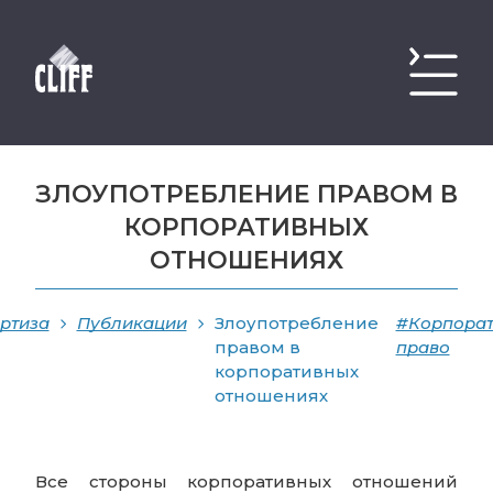
ЗЛОУПОТРЕБЛЕНИЕ ПРАВОМ В
КОРПОРАТИВНЫХ
ОТНОШЕНИЯХ
ртиза
Публикации
Злоупотребление
#Корпорат
правом в
право
корпоративных
отношениях
Все стороны корпоративных отношений