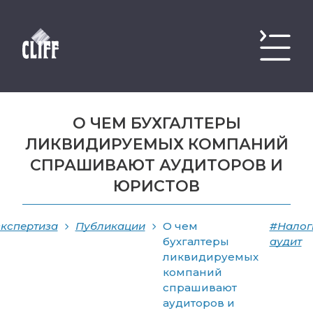
О ЧЕМ БУХГАЛТЕРЫ
ЛИКВИДИРУЕМЫХ КОМПАНИЙ
СПРАШИВАЮТ АУДИТОРОВ И
ЮРИСТОВ
кспертиза
Публикации
О чем
#Налог
бухгалтеры
аудит
ликвидируемых
компаний
спрашивают
аудиторов и