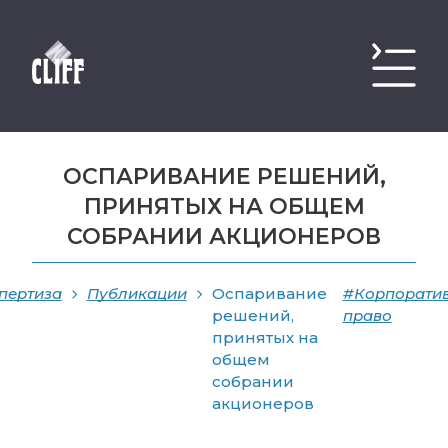
ОСПАРИВАНИЕ РЕШЕНИЙ,
ПРИНЯТЫХ НА ОБЩЕМ
СОБРАНИИ АКЦИОНЕРОВ
пертиза
Публикации
Оспаривание
#Корпорати
решений,
право
принятых на
общем
собрании
акционеров