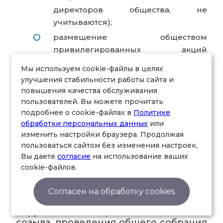
директоров общества, не
учитываются);
размещение обществом
привилегированных акций
(владельцы привилегированных
Мы используем cookie-файлы в целях
акций голосуют по определенным
улучшения стабильности работы сайта и
вопросам повестки дня, а при
повышения качества обслуживания
наступлении установленных
пользователей. Вы можете прочитать
законом условий — по всем
подробнее о cookie-файлах в
Политике
обработки персональных данных
или
вопросам повестки дня);
изменить настройки браузера. Продолжая
5)
иные нарушения порядка
пользоваться сайтом без изменения настроек,
подготовки, созыва, проведения
Вы даете
согласие
на использование ваших
общего собрания акционеров,
cookie-файлов.
предусмотренного
законодательством и уставом
Согласен на обработку cookies
общества-эмитента. К иным
нарушениям порядка подготовки,
созыва, проведения общего собрания