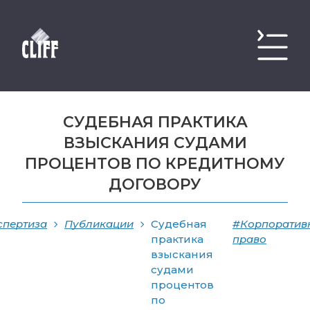
СУДЕБНАЯ ПРАКТИКА
ВЗЫСКАНИЯ СУДАМИ
ПРОЦЕНТОВ ПО КРЕДИТНОМУ
ДОГОВОРУ
спертиза
Публикации
Судебная
#Корпоратив
практика
право
взыскания
судами
процентов
по