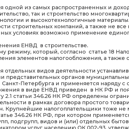
ся одной из самых распространенных и дохо
тельство, так и строительство многоквартир
нологии и высокотехнологичные материалы.
ти строительных компаний, а также не все 
ных условиях возможно применение единого
енения ЕНВД в строительстве.
у режиму, который, согласно статье 18 Нал
ения элементов налогообложения, а также о
 отдельных видов деятельности устанавливае
 представительных органов муниципальных 
 Санкт-Петербурга и применяется наряду с
ения в виде ЕНВД приведен в НК РФ и поясн
кту 2.1 статьи 346.26 НК РФ определены огр
льности в рамках договора простого товар
н. Крупнейшие налогоплательщики тоже не 
татье 346.26 НК РФ, при котором применяетс
пп, подгрупп, видов и (или) отдельных быто
катором услуг населению ОК 002-93, утвер