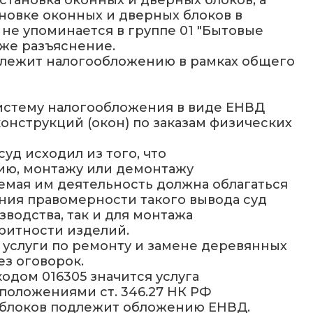
становка оконных и дверных блоков, а
ановке оконных и дверных блоков в
не упоминается в группе 01 "Бытовые
 же разъяснение.
одлежит налогообложению в рамках общего
систему налогообложения в виде ЕНВД
онструкций (окон) по заказам физических
уд исходил из того, что
ию, монтажу или демонтажу
яемая им деятельность должна облагаться
ния правомерности такого вывода суд
водства, так и для монтажа
аритности изделий.
а услуги по ремонту и замене деревянных
ез оговорок.
дом 016305 значится услуга
 положениями ст. 346.27 НК РФ
х блоков подлежит обложению ЕНВД.