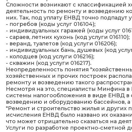
Сложности возникают с классификацией х
деятельность по ремонту и возведению к
них. Так, под уплату ЕНВД точно подпадут 
- погребов (коды услуг 016104);
- индивидуальных гаражей (коды услуг 01611
- сараев, летних кухонь (код услуги 016110);
- веранд, туалетов (код услуги 016206);
- индивидуальных бань, душевых (код услуг
- колодцев (код услуги 016216);
- скважин (код услуги 016217).
Неопределенность понятия "хозяйственны
хозяйственных и прочих построек распола
ремонту и возведению такого распростра
Несмотря на это, специалисты Минфина в П
системы налогообложения в виде ЕНВД в 
возведению и оборудованию бассейнов, а 
"Ремонт и строительство жилья и других 
исчисления ЕНВД было названо их оказани
что может отрицательно сказаться на дея
Услуги по разработке проектно-сметной 