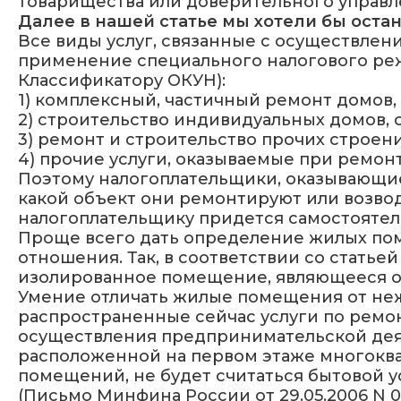
товарищества или доверительного управл
Далее в нашей статье мы хотели бы оста
Все виды услуг, связанные с осуществлен
применение специального налогового реж
Классификатору ОКУН):
1) комплексный, частичный ремонт домов, 
2) строительство индивидуальных домов, 
3) ремонт и строительство прочих строен
4) прочие услуги, оказываемые при ремонт
Поэтому налогоплательщики, оказывающие
какой объект они ремонтируют или возвод
налогоплательщику придется самостоятельно
Проще всего дать определение жилых по
отношения. Так, в соответствии со статье
изолированное помещение, являющееся о
Умение отличать жилые помещения от неж
распространенные сейчас услуги по ремо
осуществления предпринимательской деят
расположенной на первом этаже многоква
помещений, не будет считаться бытовой у
(Письмо Минфина России от 29.05.2006 N 03-