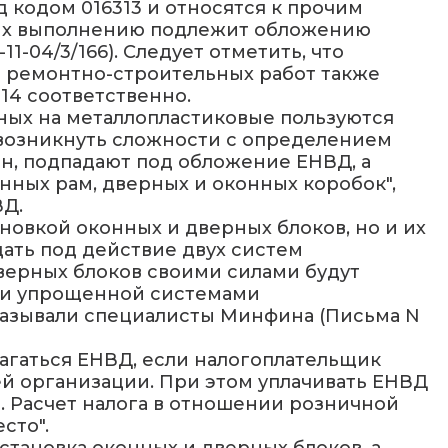
 кодом 016313 и относятся к прочим
о их выполнению подлежит обложению
11-04/3/166). Следует отметить, что
и ремонтно-строительных работ также
14 соответственно.
нных на металлопластиковые пользуются
 возникнуть сложности с определением
он, подпадают под обложение ЕНВД, а
онных рам, дверных и оконных коробок",
ВД.
новкой оконных и дверных блоков, но и их
дать под действие двух систем
верных блоков своими силами будут
или упрощенной системами
казывали специалисты Минфина (Письма N
агаться ЕНВД, если налогоплательщик
ей организации. При этом уплачивать ЕНВД
. Расчет налога в отношении розничной
сто".