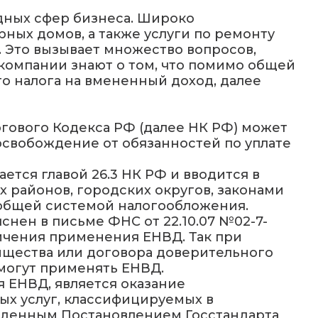
дных сфер бизнеса. Широко
ных домов, а также услуги по ремонту
 Это вызывает множество вопросов,
компании знают о том, что помимо общей
 налога на вмененный доход, далее
огового Кодекса РФ (далее НК РФ) может
свобождение от обязанностей по уплате
тся главой 26.3 НК РФ и вводится в
районов, городских округов, законами
 общей системой налогообложения.
ен в письме ФНС от 22.10.07 №02-7-
аничения применения ЕНВД. Так при
ищества или договора доверительного
могут применять ЕНВД.
я ЕНВД, является оказание
вых услуг, классифицируемых в
жденным Постановлением Госстандарта