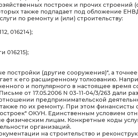
озяйственных построек и прочих строений 
оторых также подпадает под обложение ЕНВ
услуги по ремонту и (или) строительству:
2, 016214);
и 016215);
е постройки (другие сооружения)", а точне
гает к его расширенному толкованию. Напри
ненного и популярного в настоящее время с
исьме от 17.05.2006 N 03-11-04/3/263 дали
отношении предпринимательской деятельнос
также по их ремонту. При этом финансисты о
построек" ОКУН. Единственным условием отне
е физическим лицам. Конкретные коды услуг
тельности организаций.
документации на строительство и реконстр