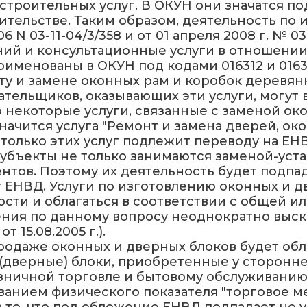
троительных услуг. В ОКУН они значатся под
оительстве. Таким образом, деятельность п
N 03-11-04/3/358 и от 01 апреля 2008 г. № 03-
ний и консультационные услуги в отношени
оименованы в ОКУН под кодами 016312 и 0163
нту и замене оконных рам и коробок деревя
ательщиков, оказывающих эти услуги, могут
о некоторые услуги, связанные с заменой ок
начится услуга "Ремонт и замена дверей, ок
 только этих услуг подлежит переводу на ЕН
субъекты не только занимаются заменой-уста
ентов. Поэтому их деятельность будет подпа
 ЕНВД. Услуги по изготовлению оконных и д
ости и облагаться в соответствии с общей 
ения по данному вопросу неоднократно выс
от 15.08.2005 г.).
родаже оконных и дверных блоков будет обл
 (дверные) блоки, приобретенные у сторонн
озничной торговле и бытовому обслуживанию
ванием физического показателя "торговое ме