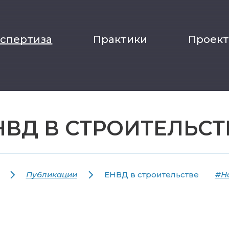
кспертиза
Практики
Проек
НВД В СТРОИТЕЛЬСТ
Публикации
ЕНВД в строительстве
#На