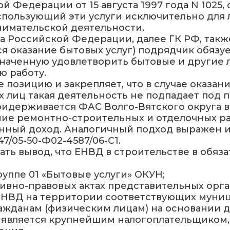
Федерации от 15 августа 1997 года N 1025,
спользующий эти услуги исключительно для 
имательской деятельности.
а Российской Федерации, далее ГК РФ, такж
ся оказание бытовых услуг) подрядчик обяз
значенную удовлетворить бытовые и другие л
ю работу.
 позицию и закрепляет, что в случае оказан
 лиц такая деятельность не подпадает под п
ридерживается ФАС Волго-Вятского округа в 
ление ремонтно-строительных и отделочных р
нный доход. Аналогичный подход выражен и
47/05-50-Ф02-4587/06-С1.
ать вывод, что ЕНВД в строительстве в обя
уппе 01 «Бытовые услуги» ОКУН;
тивно-правовых актах представительных ор
ЕНВД на территории соответствующих муни
ажданам (физическим лицам) на основании д
 является крупнейшим налогоплательщиком, 