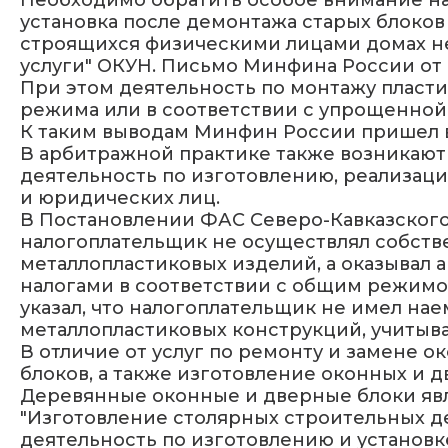
Необходимо обратить особое внимание на 
установка после демонтажа старых блоков 
строящихся физическими лицами домах не 
услуги" ОКУН. Письмо Минфина России от 12
При этом деятельность по монтажу пласт
режима или в соответствии с упрощенной
К таким выводам Минфин России пришел в п
В арбитражной практике также возникают 
деятельность по изготовлению, реализаци
и юридических лиц.
В Постановлении ФАС Северо-Кавказского о
налогоплательщик не осуществлял собств
металлопластиковых изделий, а оказывал 
налогами в соответствии с общим режимо
указал, что налогоплательщик не имел нае
металлопластиковых конструкций, учитыва
В отличие от услуг по ремонту и замене 
блоков, а также изготовление оконных и 
Деревянные оконные и дверные блоки явл
"Изготовление столярных строительных де
деятельность по изготовлению и установ