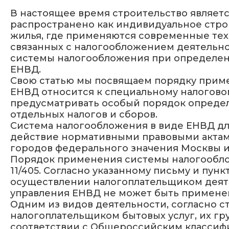
В настоящее время строительство являет
распространено как индивидуальное строи
жилья, где применяются современные тех
связанных с налогообложением деятельнос
системы налогообложения при определен
ЕНВД.
Свою статью мы посвящаем порядку прим
ЕНВД относится к специальному налоговом
предусматривать особый порядок определ
отдельных налогов и сборов.
Система налогообложения в виде ЕНВД для
действие нормативными правовыми актами
городов федерального значения Москвы и
Порядок применения системы налогооблож
11/405. Согласно указанному письму и пун
осуществлении налогоплательщиком деяте
управления ЕНВД не может быть примене
Одним из видов деятельности, согласно с
налогоплательщиком бытовых услуг, их гру
соответствии с Общероссийским классифи