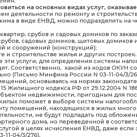
ения.
новиться на основных видах услуг, оказыва
ием деятельности по ремонту и строительст
има в виде ЕНВД, можно подразделить на ч
квартир, срубов и садовых домиков по заказ
срубов, садовых домиков, щитовых домиков 
ий и сооружений (конструкций);
е и строительстве жилья и других построек.
 эти услуги, для определения системы нало
ят. Соответственно,
какой из кодов ОКУН со
 (Письмо Минфина России N 03-11-04/3/263 от
мещений, основываясь на нормах законодат
й 15 Жилищного кодекса РФ от 29.12.2004 N 
бъектом недвижимости, пригодным для пос
илых поможет в выборе системы налогообло
нту помещений, находящихся в жилых много
ельности, не будут подпадать под обложени
ртирного дома, но переведенной в соответ
слугой в целях исчисления ЕНВД, даже если
11-04/3/276).