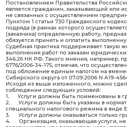
Постановлением Правительства Российской 
является гражданин, заказывающий или и
не связанных с осуществлением предприн
Пунктом 1 статьи 730 Гражданского кодекс
подряда (в рамках которого осуществляет
(заказчика) определенную работу, предна
обязуется принять и оплатить выполненну
Судебная практика поддерживает такую же
выполнения работ по заказам юридических
346.26 НК РФ. Такого мнения, например, п
6776/2006-34-175, отмечая, что осуществ
под обложение единым налогом на вмене
Сибирского округа от 07.09.2006 N А19-456
Исходя из выше изложенного, можно сдел
соблюдении следующих условий:
1.
Услуги должны быть поименованы в гр
2.
Услуги должны быть указаны в норма
специального налогового режима в виде 
3.
Услуги должны оказываться только гр
4.
Организация, оказывающая услуги, не