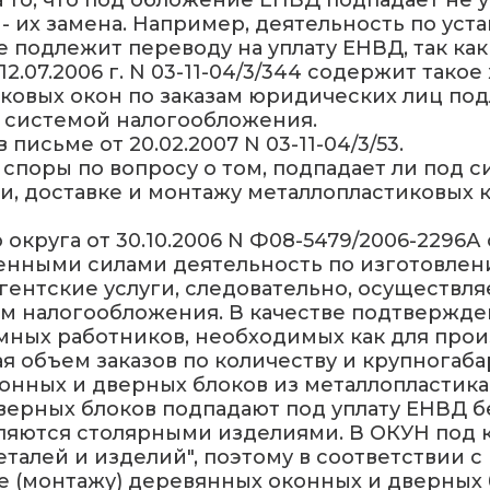
то, что под обложение ЕНВД подпадает не у
- их замена. Например, деятельность по уст
подлежит переводу на уплату ЕНВД, так как 
.07.2006 г. N 03-11-04/3/344 содержит такое
иковых окон по заказам юридических лиц п
 системой налогообложения.
исьме от 20.02.2007 N 03-11-04/3/53.
споры по вопросу о том, подпадает ли под 
и, доставке и монтажу металлопластиковых к
круга от 30.10.2006 N Ф08-5479/2006-2296А с
енными силами деятельность по изготовлен
агентские услуги, следовательно, осуществл
м налогообложения. В качестве подтвержде
мных работников, необходимых как для произ
я объем заказов по количеству и крупногаб
оконных и дверных блоков из металлопластик
дверных блоков подпадают под уплату ЕНВД б
яются столярными изделиями. В ОКУН под ко
талей и изделий", поэтому в соответствии с
ке (монтажу) деревянных оконных и дверны