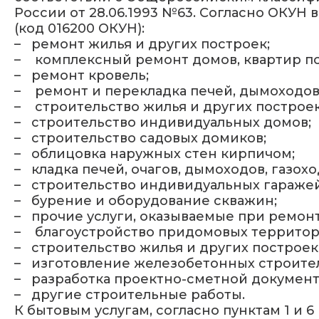
России от 28.06.1993 №63. Согласно ОКУН 
(код 016200 ОКУН):
–
ремонт жилья и других построек;
–
комплексный ремонт домов, квартир по
–
ремонт кровель;
–
ремонт и перекладка печей, дымоходов 
–
строительство жилья и других построек
–
строительство индивидуальных домов;
–
строительство садовых домиков;
–
облицовка наружных стен кирпичом;
–
кладка печей, очагов, дымоходов, газохо
–
строительство индивидуальных гаражей
–
бурение и оборудование скважин;
–
прочие услуги, оказываемые при ремонт
–
благоустройство придомовых территор
–
строительство жилья и других построек
–
изготовление железобетонных строите
–
разработка проектно-сметной документ
–
другие строительные работы.
К бытовым услугам, согласно пунктам 1 и