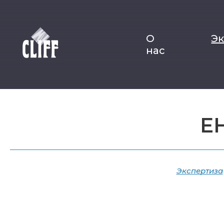
О
Э
нас
Е
Экспертиза