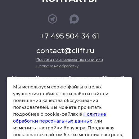
+7 495 504 34 61
contact@cliff.ru
Правила по определению политики
Согласие на обработку
г. Москва, Кутузовский проспект 36, стр.3 ,
офис 301
Мы используем cookie-файлы в целях
улучшения стабильности работы сайта и
повышения качества обслуживания
схема проезда
пользователей. Вы можете прочитать
подробнее о cookie-файлах в
Политике
обработки персональных данных
или
изменить настройки браузера. Продолжая
пользоваться сайтом без изменения настроек,