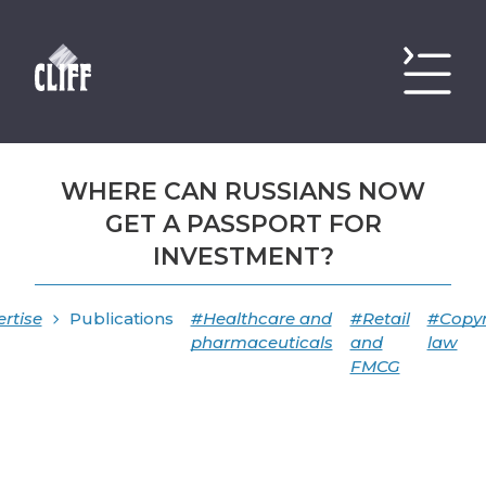
WHERE CAN RUSSIANS NOW
GET A PASSPORT FOR
INVESTMENT?
rtise
Publications
#Healthcare and
#Retail
#Copyr
pharmaceuticals
and
law
FMCG