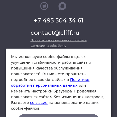
+7 495 504 34 61
contact@cliff.ru
Правила по определению политики
Согласие на обработку
Moscow, Kutuzovsky Ave 36, b.3 , 232 office
Мы используем cookie-файлы в целях
улучшения стабильности работы сайта и
повышения качества обслуживания
directions
пользователей. Вы можете прочитать
подробнее о cookie-файлах в
Политике
обработки персональных данных
или
изменить настройки браузера. Продолжая
пользоваться сайтом без изменения настроек,
Вы даете
согласие
на использование ваших
cookie-файлов.
© «Cliff» law firm.