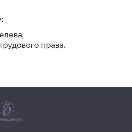
:
елева,
трудового права.