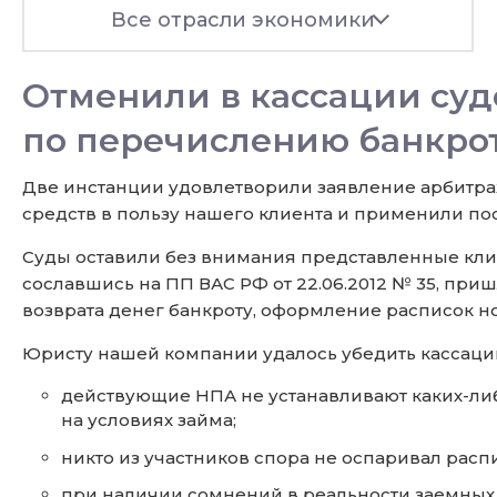
Все отрасли экономики
Отменили в кассации суд
по перечислению банкрот
Две инстанции удовлетворили заявление арбитр
средств в пользу нашего клиента и применили пос
Суды оставили без внимания представленные клие
сославшись на ПП ВАС РФ от 22.06.2012 № 35, при
возврата денег банкроту, оформление расписок н
Юристу нашей компании удалось убедить кассацию 
действующие НПА не устанавливают каких-ли
на условиях займа;
никто из участников спора не оспаривал расп
при наличии сомнений в реальности заемных