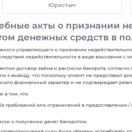
Юристы
ебные акты о признании н
ом денежных средств в по
ажного управляющего о признании недействительн
ледствия недействительности в виде взыскания с кли
нтом договор займа и расписки банкрота, согласно
шли к выводу, что поскольку клиент не представил д
осило формальный характер и не подтверждает реаль
в том, что:
бо требований или ограничений в предоставлении /
иски о получении денег банкротом;
 правоотношений суды были обязаны истребовать до