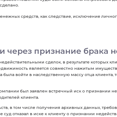
 сделано.
денежных средств, как следствие, исключение личног
и через признание брака 
недействительными сделок, в результате которых кл
недвижимость является совместно нажитым имущест
была войти в наследственную массу отца клиента, т
мпании был заявлен встречный иск о признании нед
одителей клиента.
ьств, в том числе получения архивных данных, треб
кже суд отказал в иске к клиенту о признании неде