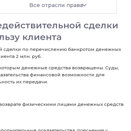
Все отрасли права
едействительной сделки
льзу клиента
ой сделки по перечислению банкротом денежных
ента 2 млн. руб.
 которым денежные средства возвращены. Суды,
оказательства финансовой возможности для
ность их передачи.
 возврате физическими лицами денежных средств
полнительные доказательства, пояснения у