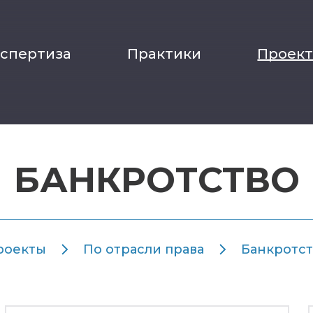
кспертиза
Практики
Проек
БАНКРОТСТВО
роекты
По отрасли права
Банкротст