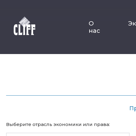
О
Э
нас
П
Выберите отрасль экономики или права: