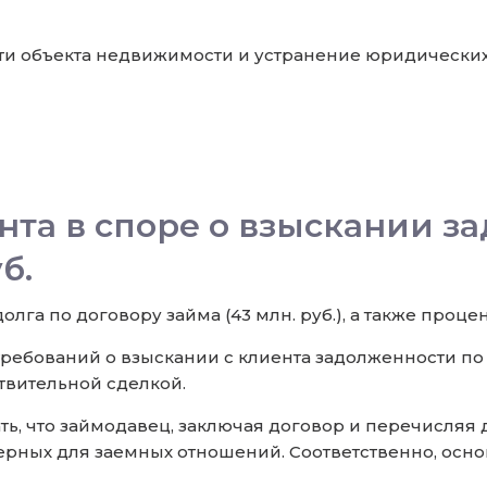
сти объекта недвижимости и устранение юридических
та в споре о взыскании з
б.
лга по договору займа (43 млн. руб.), а также проце
требований о взыскании с клиента задолженности по
твительной сделкой.
ь, что займодавец, заключая договор и перечисляя 
ерных для заемных отношений. Соответственно, осно