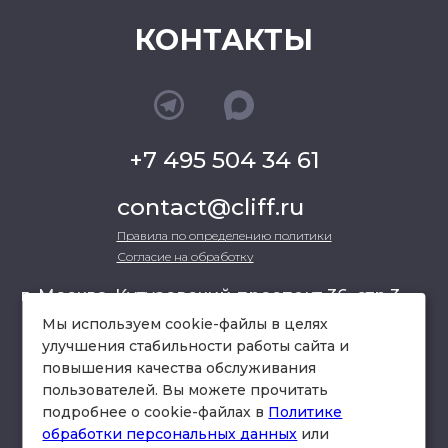
КОНТАКТЫ
+7 495 504 34 61
contact@cliff.ru
Правила по определению политики
Согласие на обработку
г. Москва, Кутузовский проспект 36, стр.3 ,
офис 301
Мы используем cookie-файлы в целях
улучшения стабильности работы сайта и
повышения качества обслуживания
схема проезда
пользователей. Вы можете прочитать
подробнее о cookie-файлах в
Политике
обработки персональных данных
или