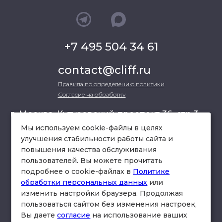
+7 495 504 34 61
contact@cliff.ru
Правила по определению политики
Согласие на обработку
г. Москва, Кутузовский проспект 36, стр.3 ,
офис 301
Мы используем cookie-файлы в целях
улучшения стабильности работы сайта и
повышения качества обслуживания
схема проезда
пользователей. Вы можете прочитать
подробнее о cookie-файлах в
Политике
обработки персональных данных
или
изменить настройки браузера. Продолжая
пользоваться сайтом без изменения настроек,
Вы даете
согласие
на использование ваших