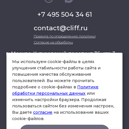
+7 495 504 34 61
contact@cliff.ru
Правила по определению политики
Согласие на обработку
г. Москва, Кутузовский проспект 36, стр.3 ,
офис 301
Мы используем cookie-файлы в целях
улучшения стабильности работы сайта и
повышения качества обслуживания
схема проезда
пользователей. Вы можете прочитать
подробнее о cookie-файлах в
Политике
обработки персональных данных
или
изменить настройки браузера. Продолжая
пользоваться сайтом без изменения настроек,
Вы даете
согласие
на использование ваших
cookie-файлов.
© Юридическая фирма «Клифф».
Правила по определению политики